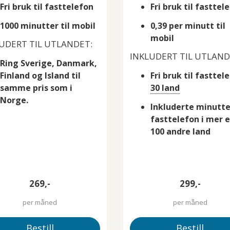
Fri bruk til fasttelefon
Fri bruk til fasttel
1000 minutter til mobil
0,39 per minutt til
mobil
UDERT TIL UTLANDET:
INKLUDERT TIL UTLAND
Ring Sverige, Danmark,
Finland og Island til
Fri bruk til fasttele
samme pris som i
30 land
Norge.
Inkluderte minutter
fasttelefon i mer 
100 andre land
269,-
299,-
per måned
per måned
Bestill
Bestill