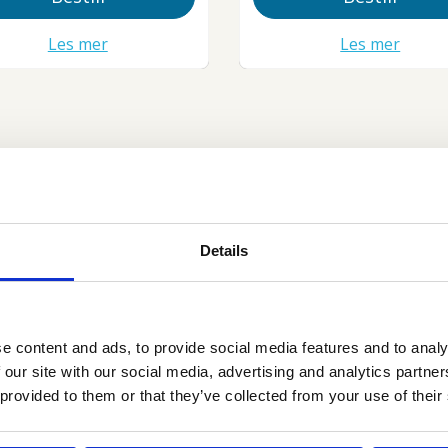
Les mer
Les mer
Ring billig til utlandet
Details
Velger du et av våre World-abonnement ringer du eks
Ring for kr 0,– per minutt til mer enn 130 land!
e content and ads, to provide social media features and to analy
Sjekk prisen til ditt land her
 our site with our social media, advertising and analytics partn
 provided to them or that they’ve collected from your use of their