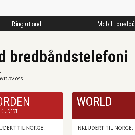
Ring utland
Mobilt bredb
d bredbåndstelefoni
.
ytt av oss.
ORDEN
WORLD
NKLUDERT
UDERT TIL NORGE:
INKLUDERT TIL NORGE: