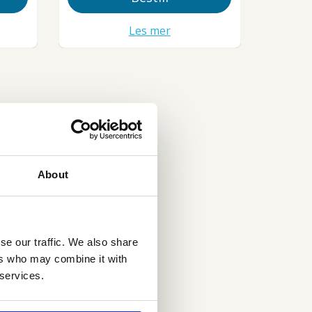
Les mer
About
tra billig til utlandet.
se our traffic. We also share
ers who may combine it with
 services.