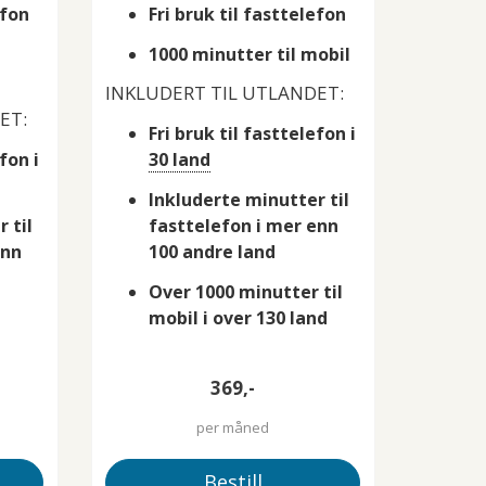
efon
Fri bruk til fasttelefon
1000 minutter til mobil
INKLUDERT TIL UTLANDET:
ET:
Fri bruk til fasttelefon i
fon i
30 land
Inkluderte minutter til
 til
fasttelefon i mer enn
enn
100 andre land
Over 1000 minutter til
mobil i over 130 land
369,-
per måned
Bestill