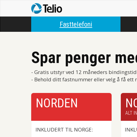
Fasttelefoni
Spar penger me
- Gratis utstyr ved 12 måneders bindingstid
- Behold ditt fastnummer eller velg å få ett n
NORDEN
N
ALT I
INKLUDERT TIL NORGE:
INKL